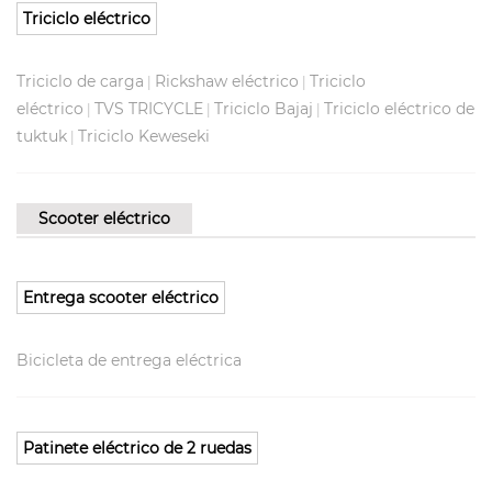
Triciclo eléctrico
Triciclo de carga
Rickshaw eléctrico
Triciclo
|
|
eléctrico
TVS TRICYCLE
Triciclo Bajaj
Triciclo eléctrico de
|
|
|
tuktuk
Triciclo Keweseki
|
Scooter eléctrico
Entrega scooter eléctrico
Bicicleta de entrega eléctrica
Patinete eléctrico de 2 ruedas