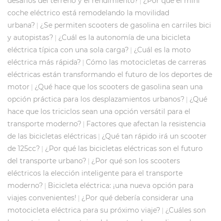
desafíos del terreno y el rendimiento?
¿Por qué el mini
|
coche eléctrico está remodelando la movilidad
urbana?
¿Se permiten scooters de gasolina en carriles bici
|
y autopistas?
¿Cuál es la autonomía de una bicicleta
|
eléctrica típica con una sola carga?
¿Cuál es la moto
|
eléctrica más rápida?
Cómo las motocicletas de carreras
|
eléctricas están transformando el futuro de los deportes de
motor
¿Qué hace que los scooters de gasolina sean una
|
opción práctica para los desplazamientos urbanos?
¿Qué
|
hace que los triciclos sean una opción versátil para el
transporte moderno?
​Factores que afectan la resistencia
|
de las bicicletas eléctricas
¿Qué tan rápido irá un scooter
|
de 125cc?
¿Por qué las bicicletas eléctricas son el futuro
|
del transporte urbano?
¿Por qué son los scooters
|
eléctricos la elección inteligente para el transporte
moderno?
Bicicleta eléctrica: ¡una nueva opción para
|
viajes convenientes!
¿Por qué debería considerar una
|
motocicleta eléctrica para su próximo viaje?
¿Cuáles son
|