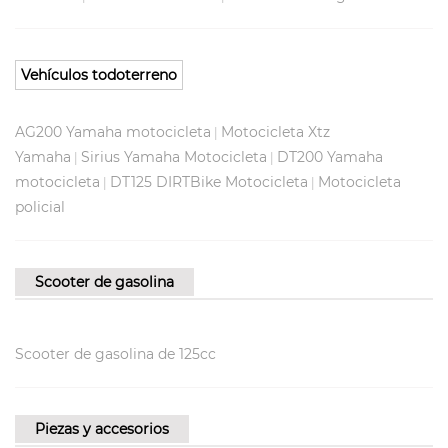
Vehículos todoterreno
AG200 Yamaha motocicleta
Motocicleta Xtz
|
Yamaha
Sirius Yamaha Motocicleta
DT200 Yamaha
|
|
motocicleta
DT125 DIRTBike Motocicleta
Motocicleta
|
|
policial
Scooter de gasolina
Scooter de gasolina de 125cc
Piezas y accesorios