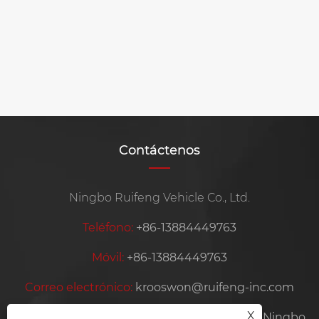
Contáctenos
Ningbo Ruifeng Vehicle Co., Ltd.
Teléfono:
+86-13884449763
Móvil:
+86-13884449763
Correo electrónico:
krooswon@ruifeng-inc.com
X
DIRECCIÓN:
Lishan, Ditang Industry, Yuyao, Ningbo