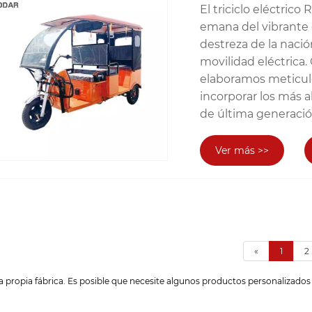
El triciclo eléctri
emana del vibrante 
destreza de la naci
movilidad eléctrica
elaboramos meticulo
incorporar los más a
de última generación
Ver más >>
«
1
2
propia fábrica. Es posible que necesite algunos productos personalizados y 