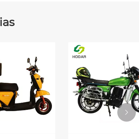
ias
