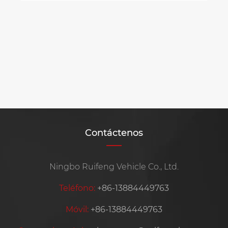
Contáctenos
Ningbo Ruifeng Vehicle Co., Ltd.
Teléfono:
+86-13884449763
Móvil:
+86-13884449763