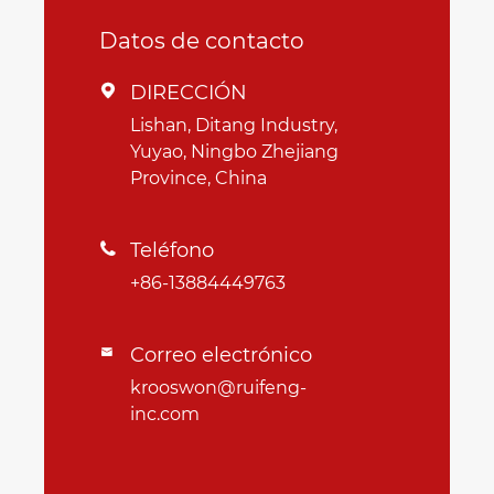
Datos de contacto
DIRECCIÓN

Lishan, Ditang Industry,
Yuyao, Ningbo Zhejiang
Province, China
Teléfono

+86-13884449763
Correo electrónico

krooswon@ruifeng-
inc.com