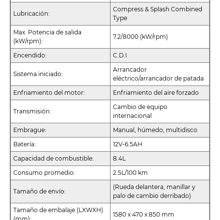
Compress & Splash Combined
Lubricación:
Type
Max. Potencia de salida
7.2/8000 (kW/rpm)
(kW/rpm):
Encendido:
C.D.I
Arrancador
Sistema iniciado:
eléctrico/arrancador de patada
Enfriamiento del motor:
Enfriamiento del aire forzado
Cambio de equipo
Transmisión:
internacional
Embrague:
Manual, húmedo, multidisco
Batería:
12V-6.5AH
Capacidad de combustible:
8.4L
Consumo promedio:
2.5L/100 km
(Rueda delantera, manillar y
Tamaño de envío:
palo de cambio derribado)
Tamaño de embalaje (LXWXH)
1580 x 470 x 850 mm
(mm):