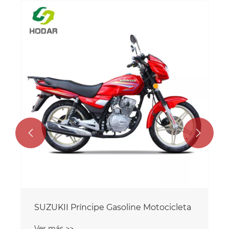
Moto de cross ZL200
Ver más >>

